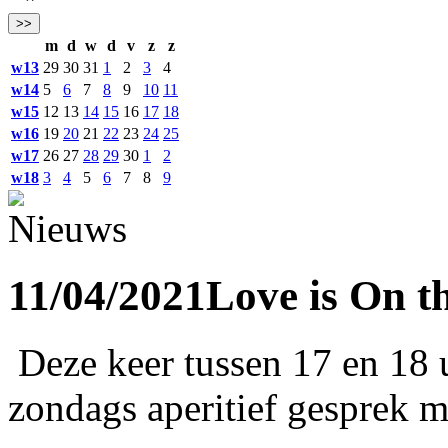
m
d
w
d
v
z
z
w13
29
30
31
1
2
3
4
w14
5
6
7
8
9
10
11
w15
12
13
14
15
16
17
18
w16
19
20
21
22
23
24
25
w17
26
27
28
29
30
1
2
w18
3
4
5
6
7
8
9
11/04/2021
Love is On th
Deze keer tussen 17 en 18 u
zondags aperitief gespr