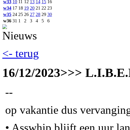
w33
10
11
12
13
14
15
16
w34
17
18
19
20
21
22
23
w35
24
25
26
27
28
29
30
w36
31
1
2
3
4
5
6
<- terug
16/12/2023
>>> L.I.B.E.
--
op vakantie dus vervanging
• Asswhip blijft een uur la