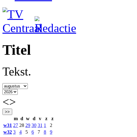
Titel
Tekst.
<
>
m
d
w
d
v
z
z
w31
27
28
29
30
31
1
2
w32
3
4
5
6
7
8
9