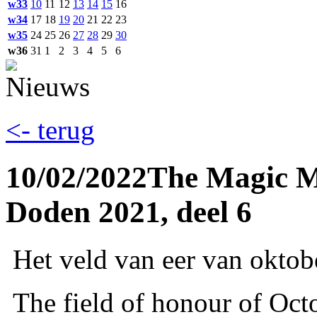
w33
10
11
12
13
14
15
16
w34
17
18
19
20
21
22
23
w35
24
25
26
27
28
29
30
w36
31
1
2
3
4
5
6
<- terug
10/02/2022
The Magic M
Doden 2021, deel 6
Het veld van eer van okto
The field of honour of Oc