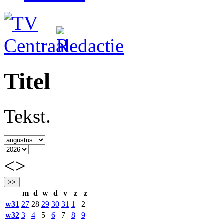
Titel
Tekst.
<
>
m
d
w
d
v
z
z
w31
27
28
29
30
31
1
2
w32
3
4
5
6
7
8
9